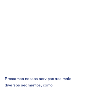
Prestamos nossos serviços aos mais
diversos segmentos, como
pousadas, hotéis, restaurantes,
indústrias e comércio no geral,
espalhados por todo território