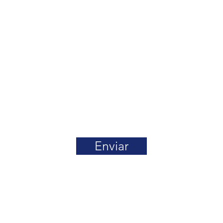
Enviar
Email:
abra