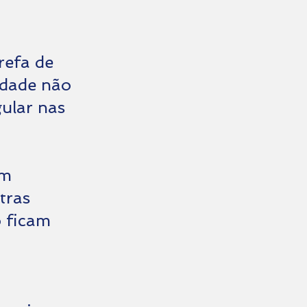
refa de
idade não
ular nas
um
tras
o ficam