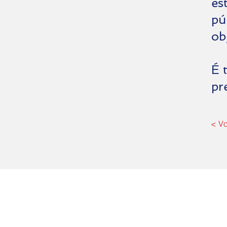
es
pú
ob
É 
pr
< Vo