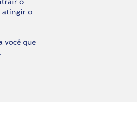
trair o
 atingir o
a você que
.