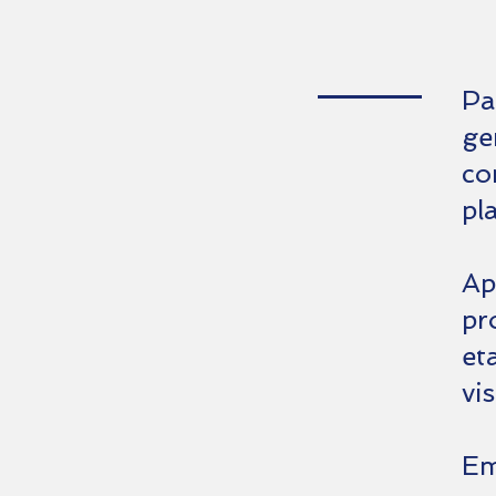
Pa
ge
co
pl
Ap
pr
et
vi
Em