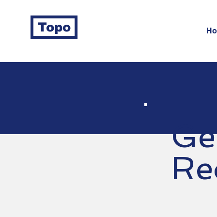
Topo
H
Ge
Re